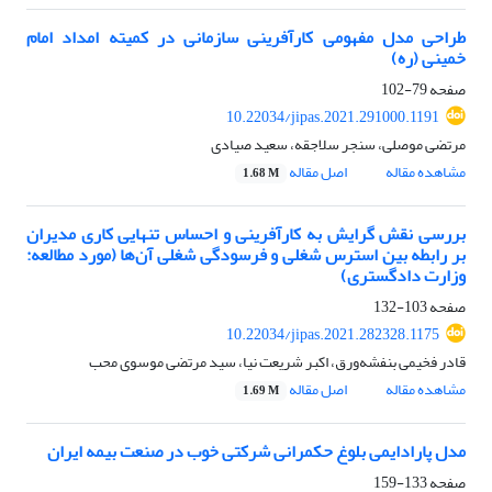
طراحی مدل مفهومی کارآفرینی سازمانی در کمیته امداد امام
خمینی (ره)
صفحه
79-102
10.22034/jipas.2021.291000.1191
مرتضی موصلی، سنجر سلاجقه، سعید صیادی
مشاهده مقاله
اصل مقاله
1.68 M
بررسی نقش گرایش به‌ کارآفرینی و احساس تنهایی کاری مدیران
بر رابطه بین استرس شغلی و فرسودگی شغلی آن‌ها (مورد مطالعه‌:
وزارت دادگستری)
صفحه
103-132
10.22034/jipas.2021.282328.1175
قادر فخیمی بنفشه‌ورق، اکبر شریعت نیا، سید مرتضی موسوی محب
مشاهده مقاله
اصل مقاله
1.69 M
مدل پارادایمی بلوغ حکمرانی شرکتی خوب در صنعت بیمه ایران
صفحه
133-159