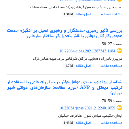
عباسعلی رستگار، محسن فرهادی نژاد، مینا خلیلی، سمانه ملک
مشاهده مقاله
اصل مقاله
1.38 M
بررسی تأثیر رهبری خدمتگزار و رهبری اصیل بر انگیزه خدمت
عمومی کارکنان دولتی با نقش تعدیل‌گر ساختار سازمانی
صفحه
27-58
10.22034/jipas.2021.287343.1184
فریبرز باقرزاده همایی، مژگان ضرغامی فرد، طیبه عباس نژاد
مشاهده مقاله
اصل مقاله
1.7 M
شناسایی و اولویت‌بندی عوامل مؤثر بر تنبلی اجتماعی با استفاده از
ترکیب دیمتل و ANP (‌مورد مطالعه: سازمان‌های دولتی شهر
تهران)
صفحه
59-78
10.22034/jipas.2021.212240.1059
ایمان حکیمی، عباس شول، غلامرضا جلالیان
مشاهده مقاله
اصل مقاله
1.43 M