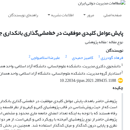
صفحه اصلی
مرور
اطلاعات نشریه
راهنمای نویسندگان
پایش عوامل کلیدی موفقیت در خط‌مشی‌گذاری بانکداری جامع
نوع مقاله : مقاله پژوهشی
نویسندگان
2
2
1
فرهاد گودرزی
کامبیز حمیدی
علیرضا اسلامبولچی
1
دانشجوی دکتری مدیریت، دانشکده علوم انسانی، دانشگاه آزاد اسلامی، واحد همدا
2
استادیار گروه مدیریت، دانشکده علوم انسانی، دانشگاه آزاد اسلامی، واحد همدان،
10.22034/jipas.2021.289435.1188
چکیده
پژوهش حاضر باهدف پایش عوامل کلیدی موفقیت در خط­مشی­ گذاری بانکداری جا
است که از حیث روش‌شناسی در قالب پژوهش­های کمی و کیفی و از نظر فلسفه پ
پژوهش حاضر از نوع پژوهش­های آمیخته با رویکرد کمی و کیفی است، از هر دو اب
نظری و پایایی درون کدگذار و میان کدگذار استفاده شد. همچنین در بخش کمی 