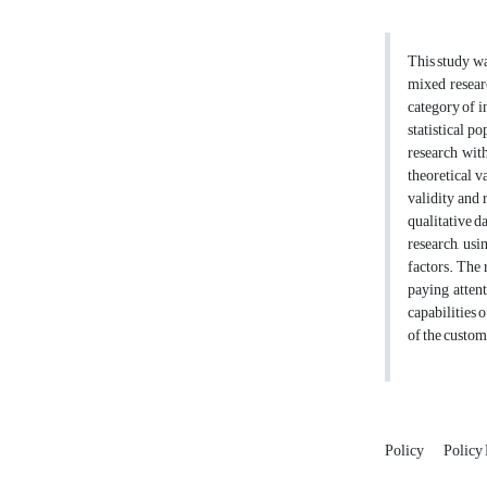
This study wa
mixed researc
category of i
statistical p
research with
theoretical v
validity and 
qualitative d
research, us
factors. The 
paying attent
capabilities 
of the custom
Policy
Policy