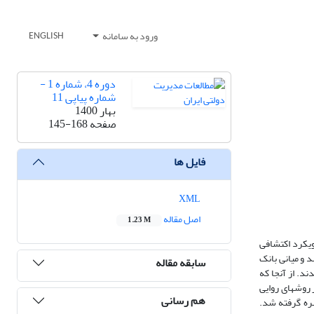
ورود به سامانه
ENGLISH
دوره 4، شماره 1 -
شماره پیاپی 11
بهار 1400
صفحه
145-168
فایل ها
XML
اصل مقاله
1.23 M
ویکرد اکتشافی
 و میانی بانک
سابقه مقاله
ان اعضای نمونه انتخاب شدند. از آنجا که
روش­های روایی
هم رسانی
هره گرفته شد.