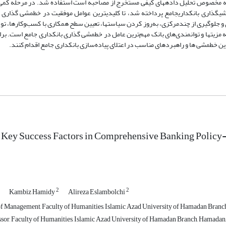
نین برای تحلیل داده‌های کیفی از روش کدگذاری و نرم‌افزار ATLAS.TI که مخصوص تحلیل داده­های کیفی مستخرج از مصاحبه است استفاده شد. در 
یدی موفقیت در خط­مشی­گذاری بانکداری­جامع پرداخته شد، تا کلیدی­ترین عوامل موفقیت در خط­مشی ­گذا
لوگیری از چندمرکزی، به‌روز کردن سیاست­ها، تعیین سطح همکاری با کسب‌وکارها، توجه
 مزیت­ها و توانمندی‌های بانک مهم‌ترین عامل در خط­مشی­ گذاری بانکداری جامع است. بر
وین خط­مشی­ ها و راهبردهای مناسب در اعتلای پیاده‌سازی بانکداری جامع اقدام کنند.‌
 Key Success Factors in Comprehensive Banking Policy
2
2
Kambiz Hamidy
Alireza Eslambolchi
f Management, Faculty of Humanities, Islamic Azad University of Hamadan Branch
ssor, Faculty of Humanities, Islamic Azad University of Hamadan Branch, Hamadan,