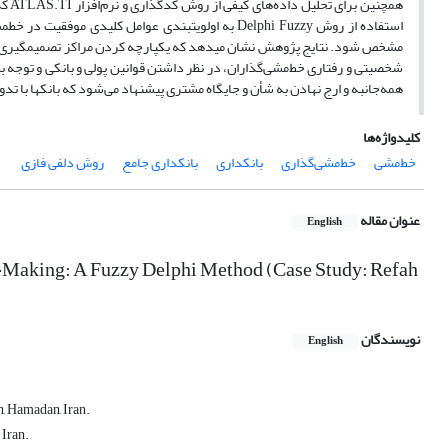
همچ
استفاده از روش Delphi Fuzzy به اولویت­بندی عوامل کل
مشخص شود. نتایج پژوهش نشان می­دهد که یکپارچه کردن مراکز تصمیم­گیری و ج
شخصیتی و رفتاری خط‌مشی‌گذاران، در نظر داشتن قوانین پولی و بانکی و توجه به
همه‌جانبه و ارج نهادن به شأن و جایگاه مشتری پیشنهاد می‌شود که بانک­ها با تد
کلیدواژه‌ها
خط‌مشی
خط‌مشی‌گذاری
بانکداری
بانکداری جامع
روش دلفی فازی
عنوان مقاله
English
-Making: A Fuzzy Delphi Method (Case Study: Refah
نویسندگان
English
, Hamadan, Iran.
 Iran.