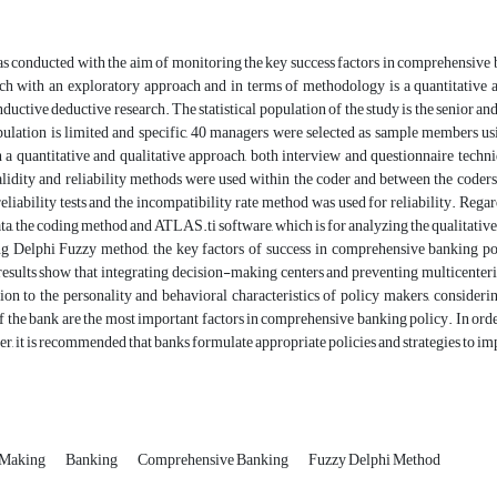
s conducted with the aim of monitoring the key success factors in comprehensive 
h with an exploratory approach and in terms of methodology is a quantitative and
nductive deductive research. The statistical population of the study is the senior
opulation is limited and specific, 40 managers were selected as sample members us
 a quantitative and qualitative approach, both interview and questionnaire techniqu
alidity and reliability methods were used within the coder and between the coders.
reliability tests and the incompatibility rate method was used for reliability. Regar
ata, the coding method and ATLAS.ti software, which is for analyzing the qualitative 
ing Delphi Fuzzy method, the key factors of success in comprehensive banking po
results show that integrating decision-making centers and preventing multicenteris
ion to the personality and behavioral characteristics of policy makers, consider
of the bank are the most important factors in comprehensive banking policy. In ord
er, it is recommended that banks formulate appropriate policies and strategies to
 Making
Banking
Comprehensive Banking
Fuzzy Delphi Method