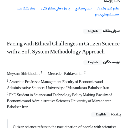
کلیدواژه‌ها
علم شهروندان
جمع‌سپاری
پروژه‌های مشارکتی
روش‌شناسی
سیستم‌های نرم
عنوان مقاله
English
Facing with Ethical Challenges in Citizen Science
with a Soft System Methodology Approach
نویسندگان
English
1
2
Meysam Shirkhodaie
Mercedeh Pahlavanian
1
Associate Professor, Management, Faculty of Economics and
Administrative Sciences, University of Mazandaran, Babolsar, Iran.
2
PhD Student in Science and Technology Policy Making, Faculty of
Economics and Administrative Sciences, University of Mazandaran,
Babolsar, Iran.
چکیده
English
Citizen science refers to the participation of people with scientists,