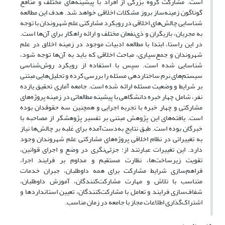
است. مشارکت گروه بزرگی از افراد با پیشینه‌های مختلف و منافع
گوناگون زمینه‌ساز بروز مشکلات اخلاقی خواهد شد. هدف این مطالعه
شناسایی چالش‌های اخلاقی در رویکرد مشارکتی علم شهروندان با توجه
به مجریان، بازیگران و ذی‌نفعان مختلف و ارائه راهکار برای آن‌ها است.
در این راستا، ابتدا با مطالعه‌ ادبیات موجود در زمینه اخلاق در علم
شهروندان و جمع‌سپاری، مباحث اخلاقی که باید به آن‌ها توجه شود،
شناسایی شده است. سپس با استفاده از رویکرد روش‌شناسی
سیستم‌های نرم ساختاردهی مسئله را بررسی کرده‌ و تحلیل‌هایی مبتنی
بر شرایط و وضعیت مسئله ارائه شده است. جامعه آماری تحقیق یازده
نفر، شامل چهار خبره دانشگاهی با پیشینه مطالعاتی در زمینه پروژه‌های
مشارکتی و چهار خبره با تجربه‌ اجرایی و همچنین سه حقوقدان بوده
است. یافته‌های این پژوهش مبتنی بر تفسیر پژوهشگر از مصاحبه با
خبرگان بوده است. طبق نتایج به‌دست‌آمده برای غلبه بر چالش‌ها نیاز
به تغییراتی در نظام اخلاقی پروژه‌های مشارکتی علم شهروندان وجود
دارد. این تغییرات عبارتند از: جزئی‌نگری در وضع و اجرای قوانین،
تقویت زیرساخت‌ها، نظارت مستقیم و مداوم بر فرایند اجرا،
فراهم‌سازی شرایط مشارکت برای همه داوطلبان، جبران خدمات
متناسب با تلاش و مهارت مشارکت‌کنندگان، آموزش داوطلبان،
شفاف‌سازی فرایند و تعامل با مشارکت‌کنندگان، تعیین استانداردها و
اشتراک‌گذاری اطلاعات مجاز با جامعه در زمان مناسب.