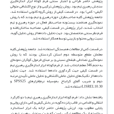
پژوهش حاضر طراحی و اعتبار سنجی فرم کوتاه ابزار اندازه‌گیری
سنجش رهبری تیم بود. روش پژوهش ترکیبی و از نوع اکتشافی متوالی
(کیفی- کمی) بود. در قسمت کیفی از روش گروه کانونی استفاده شد،
جامعه پژوهش کلیه صاحب‌نظران حوزه رهبری و تیم بودند که با روش
نمونه‌گیری هدفمند بیست‌ونه صاحب‌نظر فعال در حوزه رهبری و تیم
انتخاب شدند، ابزار پژوهش در قسمت کیفی، مصاحبه ساختاریافته و
فرم نظرسنجی متخصصان بود. جهت تحلیل داده‌ها از روش تحلیل گویه،
نسبت روایی محتوا و بازبینی توسط همکار استفاده شد.
در قسمت کمی از مطالعات همبستگی استفاده شد. جامعه پژوهش کلیه
معلمان مقطع متوسطه دوم استان کردستان بودند که با روش
نمونه‌گیری تصادفی طبقه‌ای نسبتی و بر مبنای فرمول کوکران نمونه‌ای
به حجم 346 معلم انتخاب شد. از فرم کوتاه ابزار اندازه‌گیری رهبری تیم
در قسمت کیفی جهت گردآوری داده‌ها استفاده شد. جهت تحلیل
داده‌ها از تکنیک‌های تحلیل عاملی اکتشافی و تحلیل عاملی تأییدی مرتبه
دوم و ضریب آلفای کرانباخ به‌وسیله نرم‌افزارهای SPSS25 و
LISREL10.30 استفاده شد.
یافته‌ها نشان داد: فرم کوتاه ابزار اندازه‌گیری رهبری تیم با دو کارکرد
انتقالی و اقدامی در قالب پانزده گویه در بخش کیفی و کمی دارای روایی و
پایایی مطلوب بود. ارزش پژوهش حاضر ارائه یک ابزار استاندارد
برخاسته از یک مطالعه ترکیبی است که جهت سنجش رهبری تیم در