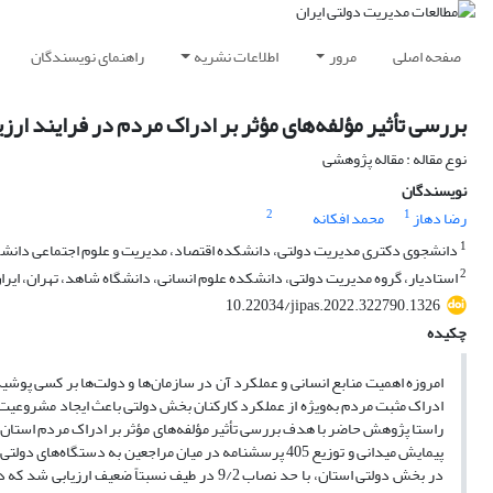
صفحه اصلی
مرور
اطلاعات نشریه
راهنمای نویسندگان
بررسی تأثیر مؤلفه‌های مؤثر بر ادراک مردم در فرایند ار
نوع مقاله : مقاله پژوهشی
نویسندگان
2
1
رضا دهاز
محمد افکانه
1
دانشجوی دکتری مدیریت دولتی، دانشکده اقتصاد، مدیریت و علوم اجتماعی دانشگاه
2
استادیار، گروه مدیریت دولتی، دانشکده علوم انسانی، دانشگاه شاهد، تهران، ایرا
10.22034/jipas.2022.322790.1326
چکیده
امروزه اهمیت منابع انسانی و عملکرد آن در سازمان‌ها و دولت‌ها بر کسی پوشیده
ادراک مثبت مردم به‌ویژه از عملکرد کارکنان بخش دولتی باعث ایجاد مشروعیت ف
پیمایش میدانی و توزیع 405 پرسشنامه در میان مراجعین به 
در بخش دولتی استان، با حد نصاب 9/2 در طیف نس