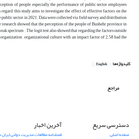
erception of people, especially the performance of public sector employees
egard, this study aims to investigate the effect of effective factors on the
public sector in 2021. Data were collected via field survey and distribution
e research showed that the perception of the people of Bushehr province in
weak spectrum . The logit test also showed that regarding the factors outside
 organization , organizational culture with an impact factor of 2.58 had the
کلیدواژه‌ها
English
مراجع
دسترسی سریع
آخرین اخبار
صفحه اصلی
فصلنامه مطالعات مدیریت دولتی ایران در