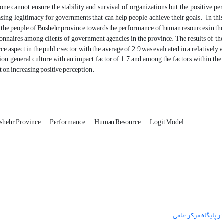
ne cannot ensure the stability and survival of organizations, but the positive p
asing legitimacy for governments that can help people achieve their goals. In this r
 the people of Bushehr province towards the performance of human resources in the 
onnaires among clients of government agencies in the province. The results of th
e aspect in the public sector with the average of 2.9 was evaluated in a relatively 
ion, general culture with an impact factor of 1.7 and among the factors within the
ct on increasing positive perception.
shehr Province
Performance
Human Resource
Logit Model
 پایگاه مرکز علمی