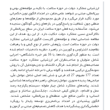
ارزشیابی عملکرد دولت در حوزه سلامت، با تکیه بر مؤلفه‌های بومی و
بین‌المللی، مبتنی بر شواهد علمی متقن، در امتداد الگوی نوین حکمرانی
مورد تأکید قرار می‌گیرد و از طریق مجموعه‌ای از مؤلفه‌ها و معیارهای
منطقی چون شفافیت و پاسخ‌گویی در بازه‌های زمانی گوناگون سنجیده
می‌شود. متأسفانه رتبه فعلی حوزه سلامت ایران در سطح بین‌المللی از
ناکارآمدی نسبی عملکرد دولت حکایت دارد. از این ‌رو، هدف از این
مطالعه شناسایی ابعاد و مؤلفه‌های کاربست الگوی ارزشیابی عملکرد
دولت در حوزه سلامت است. پژوهش حاضر از نوع کیفی و با رهیافت
نظام‌مند اشتراوس و کوربین در راهبرد «نظریه داده‌بنیاد» انجام شده
است. به منظور گردآوری داده‌ها، با 16 نفر خبره دانشگاهی- اجرایی
شامل متولیان و صاحب‌نظران امر ارزشیابی عملکرد حوزه سلامت
مصاحبه‌های باز انجام شد. فراگرد اکتشاف و تجزیه‌وتحلیل آن با روش
نمونه‌گیری ترکیبی هدفمند و گلوله برفی تا مرحله اشباع ادامه یافت.
تعداد 177 مفهوم، 27 کد فرعی و شش بُعد اصلی شامل عوامل علّی،
میانجی‌ها، پدیده محوری، عوامل زمینه‌ای، راهبردها و پیامدها شناسایی
شدند. پیامدهای عملکرد شامل چهار مقوله «سیستم یکپارچه رصد
عمل و اقدام»، «ارتقای کیفی خدمات»، «چابک‌سازی ساختار و نیروی
انسانی» و «تأمین منافع ملی، منطقه‌ای و بین‌المللی» مشخص شدند.
الگوی پیشنهادی در امتداد برنامه‌ریزی توسعه پایدار با رویکرد
خط‌مشی‌گذاری پیشگیرانه با هدف کاهش تصمیم‌های مبتنی بر آزمون و