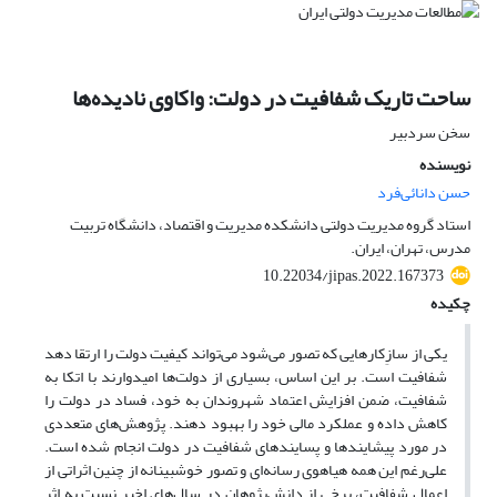
ساحت تاریک شفافیت در دولت: واکاوی نادیده‌ها
سخن سردبیر
نویسنده
حسن دانائی‌فرد
استاد گروه مدیریت دولتی دانشکده مدیریت و اقتصاد، دانشگاه تربیت
مدرس، تهران، ایران.
10.22034/jipas.2022.167373
چکیده
یکی از سازِکارهایی که تصور می‌شود می‌تواند کیفیت ‌دولت را ارتقا دهد
شفافیت است. بر ‌این اساس، بسیاری از دولت‌ها امیدوارند با اتکا به
شفافیت، ضمن افزایش اعتماد شهروندان به خود، فساد در دولت را
کاهش داده و عملکرد مالی خود را بهبود دهند. پژوهش‌های متعددی
در مورد پیشایندها و پسایندهای شفافیت در دولت انجام شده است.
علی‌رغم این همه هیاهوی رسانه‌ای و تصور خوشبینانه از چنین اثراتی از
اِعمال شفافیت، برخی از دانش‌پژوهان در سال‌های‌ اخیر نسبت به اثر