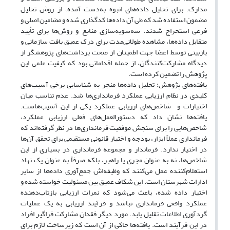
مدارک. برای تحلیل داده‌های انبوه به‌دست آمده، از روش تحلیل
مضمون استفاده شد که طی آن داده‌ها کدگذاری شده و مضامین اصلی و
فرعی استخراج شدند. سه‌سویه‌سازی منابع و روش‌ها برای تأیید
متقابل داده‌ها، مشاهده طولانی‌مدت برای درک عمیق بافت سازمانی و
بازبینی توسط اعضا جهت اطمینان از صحت برداشت‌های پژوهشگر از
دیدگاه مشارکت‌کنندگان، از جمله اقداماتی بود که کیفیت علمی این
پژوهش را تضمین کرده است.
یافته‌های پژوهش: تحلیل داده‌ها منجر به شناسایی برخی آسیب‌های
کلیدی در نظام ارزیابی عملکرد فرمانداری‌ها شد. عدم تناسب میان
اختیارات و شاخص‌های ارزیابی عملکرد یکی از این آسیب‌هاست.
یافته‌ها نشان داد که دستورالعمل‌های فعلی ارزیابی عملکرد،
شاخص‌هایی را برای سنجش موفقیت فرمانداری‌ها در نظر گرفته‌اند که
فرمانداری عملاً ابزار، بودجه و اختیار قانونی مستقیمی برای تحقق آن‌ها
در اختیار ندارد. فرماندار و مجموعه فرمانداری در بسیاری از این
شاخص‌ها، نه به عنوان مجری یا راهبر، بلکه صرفاً به عنوان یک نهاد
استعلام‌کننده عمل می‌کنند که وظیفه‌اش جمع‌آوری داده‌ها از سایر
ادارات شهرستان است. این شکاف عمیق بین مسئولیت خواسته شده و
اختیار داده شده، باعث می‌شود که نمرات ارزیابی بازتاب‌دهنده
عملکرد واقعی فرمانداری نباشد و فرآیند ارزیابی به یک عملیات
گردآوری اطلاعات تقلیل یابد. مورد دیگر فقدان مشارکت فراگیر افراد
در این فرآیند است. یافته‌ها حاکی از آن است که زیرساخت لازم برای