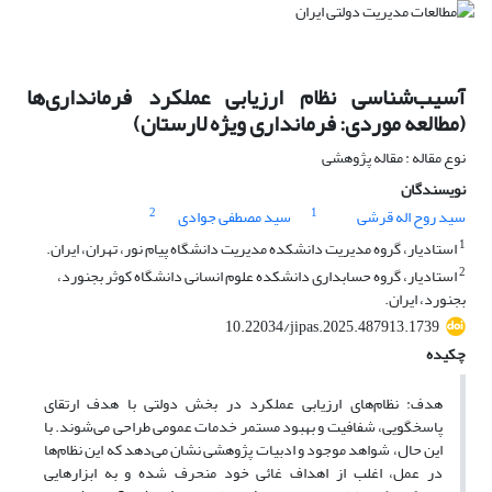
آسیب‌شناسی نظام ارزیابی عملکرد فرمانداری‌ها
(مطالعه موردی: فرمانداری ویژه لارستان)
نوع مقاله : مقاله پژوهشی
نویسندگان
2
1
سید روح اله قرشی
سید مصطفی جوادی
1
استادیار، گروه مدیریت دانشکده مدیریت دانشگاه پیام نور، تهران، ایران.
2
استادیار، گروه حسابداری دانشکده علوم انسانی دانشگاه کوثر بجنورد،
بجنورد، ایران.
10.22034/jipas.2025.487913.1739
چکیده
هدف: نظام‌های ارزیابی عملکرد در بخش دولتی با هدف ارتقای
پاسخگویی، شفافیت و بهبود مستمر خدمات عمومی طراحی می‌شوند. با
این حال، شواهد موجود و ادبیات پژوهشی نشان می‌دهد که این نظام‌ها
در عمل، اغلب از اهداف غائی خود منحرف شده و به ابزارهایی