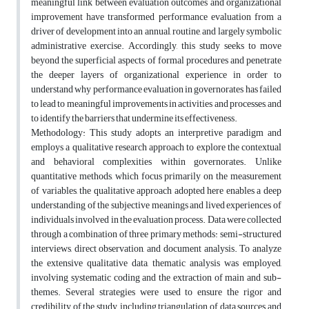
meaningful link between evaluation outcomes and organizational
improvement have transformed performance evaluation from a
driver of development into an annual, routine, and largely symbolic
administrative exercise. Accordingly, this study seeks to move
beyond the superficial aspects of formal procedures and penetrate
the deeper layers of organizational experience in order to
understand why performance evaluation in governorates has failed
to lead to meaningful improvements in activities and processes, and
to identify the barriers that undermine its effectiveness.
Methodology: This study adopts an interpretive paradigm and
employs a qualitative research approach to explore the contextual
and behavioral complexities within governorates. Unlike
quantitative methods, which focus primarily on the measurement
of variables, the qualitative approach adopted here enables a deep
understanding of the subjective meanings and lived experiences of
individuals involved in the evaluation process. Data were collected
through a combination of three primary methods: semi-structured
interviews, direct observation, and document analysis. To analyze
the extensive qualitative data, thematic analysis was employed,
involving systematic coding and the extraction of main and sub-
themes. Several strategies were used to ensure the rigor and
credibility of the study, including triangulation of data sources and