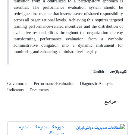
transition from a centralized to a participatory approach is
essential. The performance evaluation system should be
redesigned in a manner that fosters a sense of shared responsibility
across all organizational levels. Achieving this requires targeted
training, performance-related incentives, and the distribution of
evaluative responsibilities throughout the organization, thereby
transforming performance evaluation from a symbolic
administrative obligation into a dynamic instrument for
monitoring and enhancing administrative integrity.
کلیدواژه‌ها
English
Governorate
Performance Evaluation
Diagnostic Analysis
Indicators
Documents
مراجع
دوره 8، شماره 3 - شماره
پیاپی 29