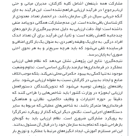
مشارکت همه ذینفعان (شامل کلیه کارکنان، مدیران میانی و حتی
ارباب‌رجوع) در فرآیند ارزیابی فراهم نشده است. این فرآیند به جای
آنکه جریانی سیال در کل سازمان باشد، در انحصار تعداد معدودی از
کارشناسان باقی مانده است. این عدم مشارکت همگانی دو پیامد منفی
داشته است: اولاً، دقت ارزیابی به دلیل عدم بهره‌گیری از بازخوردهای
چندجانبه کاهش یافته است؛ و ثانیاً، این فرآیند برای آن تعداد اندک
افراد درگیر، به جای یک وظیفه راهبردی، به عنوان یک بار کاری اضافی و
فرساینده تلقی می‌شود که باید هرچه سریع‌تر و به هر نحوی (حتی
صوری) به پایان برسد.
نتیجه‌گیری: نتایج این پژوهش نشان می‌دهد که نظام فعلی ارزیابی
عملکرد در فرمانداری‌ها نیازمند بازنگری اساسی است. تداوم وضعیت
موجود نه تنها کمکی به بهبود حکمرانی محلی نمی‌کند، بلکه موجب اتلاف
منابع و ایجاد بدبینی در کارکنان نسبت به مقوله ارزیابی می‌شود. بنابر
یافته‌های پژوهش توصیه می‌شود که تدوین‌کنندگان دستورالعمل
ارزیابی (به‌ویژه در وزارت کشور) باید شاخص‌هایی را طراحی کنند که
دقیقاً بر حوزه اختیارات و وظایف حاکمیتی، نظارتی و هماهنگی
فرمانداری‌ها متمرکز باشد، نه شاخص‌های عملیاتی که مربوط به سایر
دستگاه‌های اجرایی است. نکته‌ی دیگر این‌که گذار از رویکرد تمرکزگرا
به رویکرد مشارکتی ضروری است. نظام ارزیابی باید به گونه‌ای
بازطراحی شود که تمام بدنه سازمان خود را در قبال آن مسئول بدانند.
این امر مستلزم آموزش، ایجاد انگیزه‌های مرتبط با عملکرد و توزیع بار