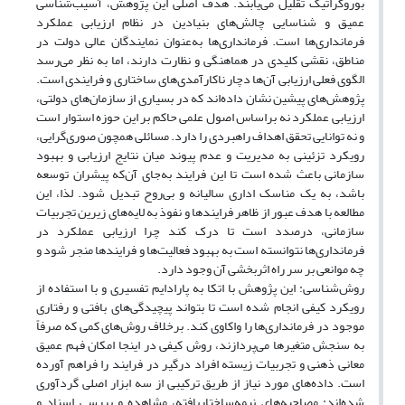
بوروکراتیک تقلیل می‌یابند. هدف اصلی این پژوهش، آسیب‌شناسی
عمیق و شناسایی چالش‌های بنیادین در نظام ارزیابی عملکرد
فرمانداری‌ها است. فرمانداری‌ها به‌عنوان نمایندگان عالی دولت در
مناطق، نقشی کلیدی در هماهنگی و نظارت دارند، اما به نظر می‌رسد
الگوی فعلی ارزیابی آن‌ها دچار ناکارآمدی‌های ساختاری و فرایندی است.
پژوهش‌های پیشین نشان داده‌اند که در بسیاری از سازمان‌های دولتی،
ارزیابی عملکرد نه براساس اصول علمی حاکم بر این حوزه استوار است
و نه توانایی تحقق اهداف راهبردی را دارد. مسائلی همچون صوری‌گرایی،
رویکرد تزئینی به مدیریت و عدم پیوند میان نتایج ارزیابی و بهبود
سازمانی باعث شده است تا این فرایند به‌جای آن‌که پیشران توسعه
باشد، به یک مناسک اداری سالیانه و بی‌روح تبدیل شود. لذا، این
مطالعه با هدف عبور از ظاهر فرایندها و نفوذ به لایه‌های زیرین تجربیات
سازمانی، درصدد است تا درک کند چرا ارزیابی عملکرد در
فرمانداری‌ها نتوانسته است به بهبود فعالیت‌ها و فرایندها منجر شود و
چه موانعی بر سر راه اثربخشی آن وجود دارد.
روش‌شناسی: این پژوهش با اتکا به پارادایم تفسیری و با استفاده از
رویکرد کیفی انجام شده است تا بتواند پیچیدگی‌های بافتی و رفتاری
موجود در فرمانداری‌ها را واکاوی کند. برخلاف روش‌های کمی که صرفاً
به سنجش متغیرها می‌پردازند، روش کیفی در اینجا امکان فهم عمیق
معانی ذهنی و تجربیات زیسته افراد درگیر در فرایند را فراهم آورده
است. داده‌های مورد نیاز از طریق ترکیبی از سه ابزار اصلی گردآوری
شده‌اند: مصاحبه‌های نیمه‌ساختاریافته، مشاهده و بررسی اسناد و