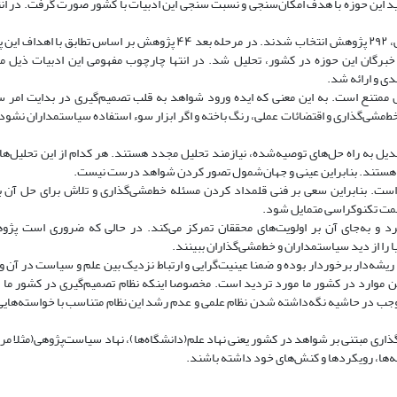
ین حوزه با هدف امکان‌سنجی و نسبت سنجی این ادبیات با کشور صورت گرفت. در انته
یافته‌های پژوهش: پس از مرور نظام‌مند ادبیات با هدف ترسیم محدوده دانشی، ۲۹۲ پژوهش انتخاب شدند. در مرحله بعد ۴۴ پژ
خبرگان این حوزه در کشور، تحلیل شد. در انتها چارچوب مفهومی این ادبیات ذیل م
دی و ارائه شد.
ممتنع است. به این معنی که ایده ورود شواهد به قلب تصمیم‌گیری در بدایت امر س
یط خط‌مشی‌گذاری و اقتضائات عملی، رنگ باخته و اگر ابزار سوء استفاده سیاستمداران نش
ل به راه حل‌های توصیه‌شده، نیازمند تحلیل مجدد هستند. هر کدام از این تحلیل‌ها مت
ل هستند. بنابراین عینی و جهان‌شمول تصور کردن شواهد درست نیست.
ست. بنابراین سعی بر فنی قلمداد کردن مسئله خط‌مشی‌گذاری و تلاش برای حل آن با 
 سمت تکنوکراسی متمایل شود.
یرد و به‌جای آن بر اولویت‌های محققان تمرکز می‌کند. در حالی که ضروری است پژ
ا را از دید سیاستمداران و خط‌مشی‌گذاران ببینند.
 ریشه‌دار برخوردار بوده و ضمنا عینیت‌گرایی و ارتباط نزدیک بین علم و سیاست در آن 
 موارد در کشور ما مورد تردید است. مخصوصا اینکه نظام تصمیم‌گیری در کشور ما با
وجب در حاشیه نگه‌داشته شدن نظام علمی و عدم رشد این نظام متناسب با خواسته‌ها
گذاری مبتنی بر شواهد در کشور یعنی نهاد علم(دانشگاه‌ها)، نهاد سیاست‌پژوهی(مثلا م
ه‌ها، رویکردها و کنش‌های خود داشته باشند.