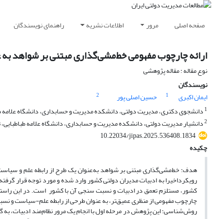
صفحه اصلی
مرور
اطلاعات نشریه
راهنمای نویسندگان
ارائه چارچوب مفهومی خط‌مشی‌گذاری مبتنی بر شواهد به 
نوع مقاله : مقاله پژوهشی
نویسندگان
2
1
ایمان اکبری
حسین اصلی پور
1
دانشجوی دکتری، مدیریت دولتی، دانشکده مدیریت و حسابداری، دانشگاه علامه طباط
2
دانشیار مدیریت دولتی، دانشکده مدیریت و حسابداری، دانشگاه علامه طباطبایی، تهر
10.22034/jipas.2025.536408.1834
چکیده
رویکرداخیرا به ادبیات مدیران دولتی کشور وارد شده و مورد توجه قرار گرفته 
کشور، مستلزم تعمق در ادبیات و نسبت سنجی آن با کشور است. در این راستا
چارچوب مفهومی از منظری عمیق‌تر، به عنوان طرحی از رابطه علم-سیاست و نسب
روش‌شناسی: این پژوهش در مرحله اول با انجام یک مرور نظام‌مند ادبیات، به گ