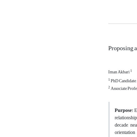
Proposing a
1
Iman Akbari
1
PhD Candidate, 
2
Associate Profe
Purpose:
E
relationshi
decade, nea
orientation