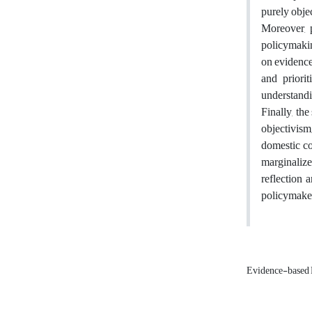
purely obje
Moreover, p
policymakin
on evidence
and priori
understandi
Finally, th
objectivism
domestic co
marginalize
reflection a
policymaker
Evidence-based