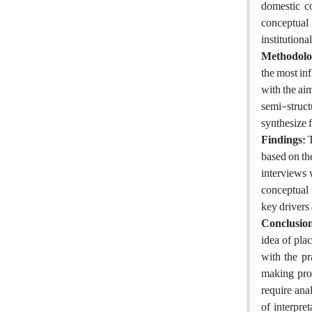
domestic co
conceptual 
institutiona
Methodolo
the most in
with the ai
semi-struct
synthesize 
Findings:
based on th
interviews 
conceptual 
key drivers 
Conclusio
idea of plac
with the p
making proc
require ana
of interpre