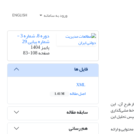
ورود به سامانه
ENGLISH
دوره 8، شماره 3 -
شماره پیاپی 29
پاییز 1404
صفحه
83-108
فایل ها
XML
اصل مقاله
1.41 M
رح از رابطه علم و سیاست، در سال‌های انتهایی قرن ۲۰ ام، در انگلستان پیشنهاد شد. با گذشت حدود ۲۵ سال از طرح آن، این
 خط مشی‌گذاری
سابقه مقاله
سپس تحلیل این
هم رسانی
توایی و ارائه