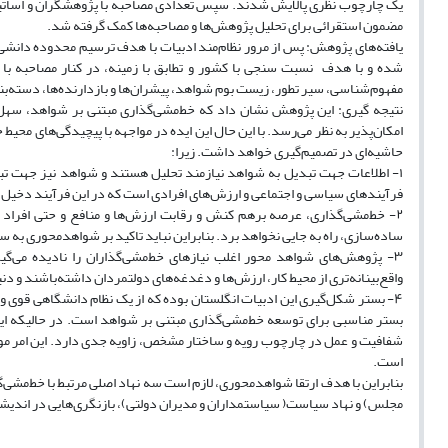
یک چارچوب نظری پالایش شدند. سپس تعدادی مصاحبه با پژوهشگران و اساتید ا
مضمون استقرائی برای تحلیل پژوهش‌ها و مصاحبه‌ها کمک گرفته شد.
شده و با هدف نسبت سنجی با کشور و تطابق با زمینه، در کنار مصاحبه‌ با 
مفهوم‌شناسی، سیر تطور، زیست بوم شواهد، پیشران‌ها و بازدارنده‌ها، دسته‌بن
نتیجه گیری: این پژوهش نشان داد که خط‌مشی‌گذاری مبتنی بر شواهد، سهل 
امکان‌پذیر به نظر می‌رسد. با این حال این ایده در مواجهه با پیچیدگی‌های مح
حاشیه‌ای در تصمیم‌گیری خواهد داشت. زیرا:
۱- اطلاعات جهت تبدیل به شواهد نیازمند تحلیل هستند و شواهد نیز جهت تبدی
فرآیندهای سیاسی و اجتماعی و ارزش‌های افرادی است که در این فرآیند دخی
۲- خط‌مشی‌گذاری، عرصه برهم کنش و رقابت ارزش‌ها و منافع و حتی افراد ا
ساده‌سازی، راه به جایی نخواهد برد. بنابراین نباید تاکید بر شواهدمحوری به
۳- پژوهش‌های شواهد محور اغلب نیازهای خط‌مشی‌گذاران را نادیده می‌گ
واقع‌بینانه‌تری از محیط کار، ارزش‌ها و دغدغه‌های دولتمردان داشته‌باشند و دنی
۴- بستر شکل‌گیری این ادبیات انگلستان بوده که از یک نظام دانشگاهی قوی و
بستر مناسبی برای توسعه خط‌مشی‌گذاری مبتنی بر شواهد است. در حالیکه این
شفافیت و عمل در چارچوب رویه و ساختار مشخص، زاویه جدی دارد. این امر م
است.
بنابراین با هدف ارتقا شواهدمحوری، لازم است سه نهاد اصلی مرتبط با خط‌مشی‌
مجلس) و نهاد سیاست( سیاستمداران و مدیران دولتی)، بازنگری‌هایی در اندیش