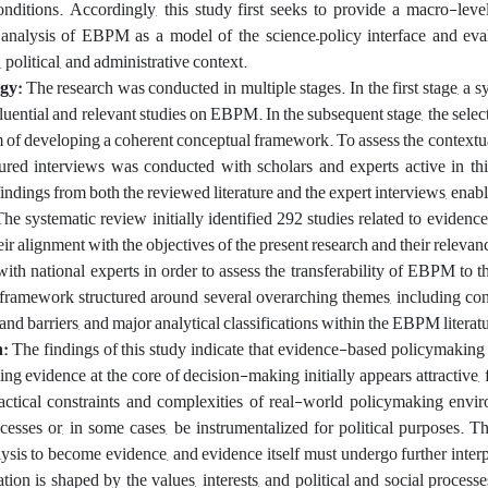
nditions. Accordingly, this study first seeks to provide a macro-lev
analysis of EBPM as a model of the science–policy interface and evalua
l, political, and administrative context.
gy:
The research was conducted in multiple stages. In the first stage, a 
fluential and relevant studies on EBPM. In the subsequent stage, the selec
m of developing a coherent conceptual framework. To assess the contextual
ured interviews was conducted with scholars and experts active in thi
findings from both the reviewed literature and the expert interviews, ena
The systematic review initially identified 292 studies related to eviden
eir alignment with the objectives of the present research and their releva
with national experts in order to assess the transferability of EBPM to t
framework structured around several overarching themes, including conc
and barriers, and major analytical classifications within the EBPM literat
n:
The findings of this study indicate that evidence-based policymaking 
ing evidence at the core of decision-making initially appears attractive, 
ractical constraints and complexities of real-world policymaking en
esses or, in some cases, be instrumentalized for political purposes. Thi
lysis to become evidence, and evidence itself must undergo further inter
tation is shaped by the values, interests, and political and social proces