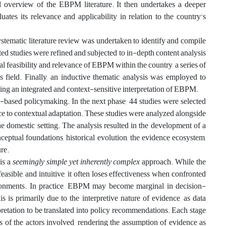
el overview of the EBPM literature. It then undertakes a deeper
tes its relevance and applicability in relation to the country’s
systematic literature review was undertaken to identify and compile
ted studies were refined and subjected to in-depth content analysis
 feasibility and relevance of EBPM within the country, a series of
s field. Finally, an inductive thematic analysis was employed to
bling an integrated and context-sensitive interpretation of EBPM.
ce-based policymaking. In the next phase, 44 studies were selected
nce to contextual adaptation. These studies were analyzed alongside
he domestic setting. The analysis resulted in the development of a
eptual foundations, historical evolution, the evidence ecosystem,
ure.
is a
seemingly simple yet inherently complex
approach. While the
feasible, and intuitive, it often loses effectiveness when confronted
vironments. In practice, EBPM may become marginal in decision-
s is primarily due to the interpretive nature of evidence, as data
pretation to be translated into policy recommendations. Each stage
ses of the actors involved, rendering the assumption of evidence as