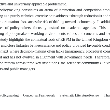
ctive and universally applicable problematic.
olicymaking constitutes an arena of interaction and competition among
g as a purely technical exercise or to address it through reductionist an
-orientation also carries the risk of drifting toward technocracy. In addi
ties of policymakers, focusing instead on academic agendas. This un
ng of policymakers’ working environments, values, and concerns, and to e
e study highlights the contextual roots of EBPM in the United Kingdom, w
, and close linkages between science and policy provided favorable condi
ntext, where decision-making often lacks transparency, procedural consist
d and has not evolved in alignment with governance needs. Therefore,
nd reform across three key institutions: the scientific community (univers
s and public managers.
 Policymaking
Conceptual Framework
Systematic Literature Review
Them