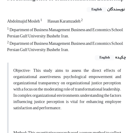
نویسندگان
English
1
2
Abdolmajid Mosleh
Hassan Karamzadeh
1
Department of Business Management, Business and Economics School,
Persian Gulf University, Bushehr, Iran.
2
Department of Business Management, Business and Economics School,
Persian Gulf University, Bushehr, Iran.
چکیده
English
Objective: This study aims to assess the direct effects of
organizational assertiveness, psychological empowerment, and
organizational transparency on organizational justice perception,
with a focus on the moderating role of transformational leadership.
In complex organizational environments, understanding the factors
influencing justice perception is vital for enhancing employee
satisfaction and performance.
Method: This quantitative research used a survey method to collect