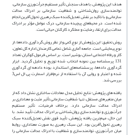
هدف: این پژوهش، با هدف سنجش تأثیر مستقیم جرأت‌ورزی سازمانی،
توانمندسازی روان‌شناختی و شفافیت سازمانی بر ادراک عدالت
سازمانی و با تاکید بر نقش تعدیل‌کننده سبک رهبری تحول‌آفرین انجام
شده است. در محیط‌های پیچیده سازمانی، درک عوامل مؤثر بر ادراک
عدالت برای ارتقاء رضایت و عملکرد کارکنان حیاتی است.
روش تحقیق: این پژوهش از نوع کمی و از نظر روش گردآوری داده‌ها، از
نوع پیمایشی است. جامعه آماری شامل تمامی کارمندان اداره کل تعاون،
کار و رفاه اجتماعی استان بوشهر است. بر اساس فرمول کوکران تعداد
131 پرسشنامه بین نمونه انتخاب شده توزیع و تحلیل گردید. ابزار
گردآوری داده‌ها، پرسشنامه‌های استاندارد بوده دادهه ای گردآوری
شده و اعتبار و روایی آن با استفاده از نرم‌افزار اسمارت پی ال اس3
بررسی شد.
یافته های پژوهش: نتایج تحلیل مدل معادلات ساختاری نشان داد که از
میان متغیرهای مستقل، تنها شفافیت سازمانی تأثیر مثبت و معناداری بر
ادراک عدالت سازمانی دارد. برخلاف فرضیات، تأثیر مستقیم
جرأت‌ورزی و توانمندسازی روان‌شناختی بر ادراک عدالت تأیید نشد. با
این حال، مهم‌ترین یافته پژوهش، تأیید قوی نقش تعدیل‌کننده سبک
رهبری تحول‌آفرین بود. این سبک رهبری به صورت معناداری، روابط
میان جرأت‌ورزی، توانمندسازی و شفافیت با ادراک عدالت سازمانی را