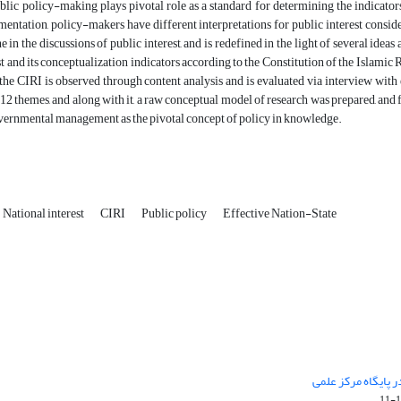
blic policy-making plays pivotal role as a standard for determining the indicator
entation, policy-makers have different interpretations for public interest consid
 in the discussions of public interest, and is redefined in the light of several ideas
st and its conceptualization indicators according to the Constitution of the Islamic R
 the CIRI is observed through content analysis and is evaluated via interview wit
 12 themes, and along with it, a raw conceptual model of research was prepared, and 
overnmental management as the pivotal concept of policy in knowledge.
National interest
CIRI
Public policy
Effective Nation-State
 پایگاه مرکز علمی