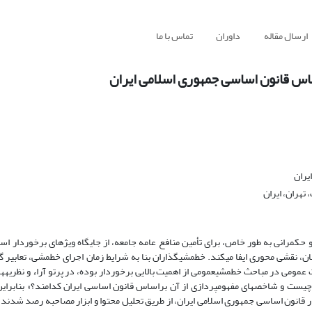
ارسال مقاله
داوران
تماس با ما
اس قانون اساسی جمهوری اسلامی ایران
یران
تهران، ایران
 و حکمرانی به طور خاص، برای تأمین منافع عامه جامعه، از جایگاه ویژهای برخوردار اس
 نقشی محوری ایفا میکند. خطمشیگذاران بنا به شرایط زمان اجرای خطمشی، تعابیر گون
مومی در مباحث خطمشیعمومی از اهمیت بالایی برخوردار بوده، در پرتو آراء و نظریهها
 و شاخصهای مفهومپردازی از آن براساس قانون اساسی ایران کدامند؟» بنابراین، 
انون اساسی جمهوری اسلامی ایران، از طریق تحلیل محتوا و ابزار مصاحبه رصد شدند.