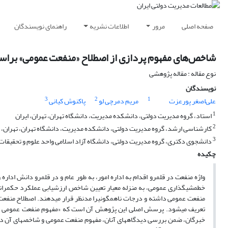
صفحه اصلی
مرور
اطلاعات نشریه
راهنمای نویسندگان
شاخص‌های مفهوم پردازی از اصطلاح «منفعت عمومی» براس
نوع مقاله : مقاله پژوهشی
نویسندگان
3
2
1
علی‌اصغر پورعزت
مریم دمرچی لو
پاکنوش کیانی
1
استاد، گروه مدیریت دولتی، دانشکده مدیریت، دانشگاه تهران، تهران، ایران
2
کارشناسی ارشد، گروه مدیریت دولتی، دانشکده مدیریت، دانشگاه تهران، تهران، ا
3
دانشجوی دکتری، گروه مدیریت دولتی، دانشگاه آزاد اسلامی واحد علوم و تحقیقات، 
چکیده
واژه منفعت در قلمرو اقدام به اداره امور، به طور عام و در قلمرو دانش اداره
خطمشیگذاری عمومی، به منزله معیار تعیین شاخص ارزشیابی عملکرد حکمرانان،
منفعت عمومی داشته و درجات ناهمگونیرا مدنظر قرار میدهند. اصطلاح منفعت ع
تعریف میشود. پرسش اصلی این پژوهش آن است که «مفهوم منفعت عمومی چیست
خبرگان، ضمن بررسی دیدگاههای آنان، مفهوم منفعت عمومی و شاخصهای آن در ق