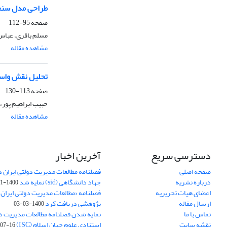
طراحی مدل سنجش 
صفحه
95-112
مسلم باقری، عباس
مشاهده مقاله
تحلیل نقش واسطه
صفحه
113-130
حبیب ابراهیم پور،
مشاهده مقاله
دسترسی سریع
آخرین اخبار
صفحه اصلی
فصلنامه مطالعات مدیریت دولتی ایران در
درباره نشریه
جهاد دانشگاهی (sid) نمایه شد
1400-11-11
اعضای هیات تحریریه
فصلنامه «مطالعات مدیریت دولتی ایران»
ارسال مقاله
پژوهشی دریافت کرد
1400-03-03
تماس با ما
نمایه شدن فصلنامه مطالعات مدیریت دول
نقشه سایت
استنادی علوم جهان اسلام (ISC)
07-16