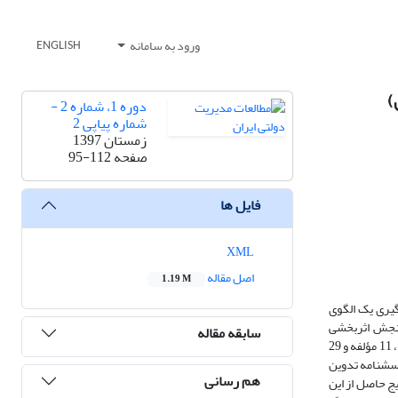
ورود به سامانه
ENGLISH
)
دوره 1، شماره 2 -
شماره پیاپی 2
زمستان 1397
صفحه
95-112
فایل ها
XML
اصل مقاله
1.19 M
گیری یک الگوی
سنجش اثربخشی
سابقه مقاله
دانشگاه علمی‌کاربردی کارخانه‌های مخابراتی ایران انجام شده است. در این زمینه با استفاده از روش مرور نظام‌مند و بر اساس رویکرد سیستمی الگویی متشکل از 3 بعد، 11 مؤلفه و 29
رسشنامه تدوین
هم رسانی
یج حاصل از این