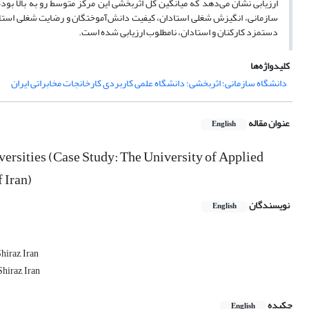
ارزیابی نشان می‌دهد که میانگین کل اثربخشی این مرکز متوسط رو به بالا بو
سازمانی، انگیزش شغلی استادان، کیفیت دانش‌آموختگان و رضایت شغلی استاد
دستمزد کارکنان و استادان، نامطلوب ارزیابی شده است.
کلیدواژه‌ها
دانشگاه سازمانی؛ اثربخشی؛ دانشگاه علمی کاربردی کارخانجات مخابراتی ایران
عنوان مقاله
English
versities (Case Study: The University of Applied
 Iran)
نویسندگان
English
hiraz, Iran
hiraz, Iran
چکیده
English