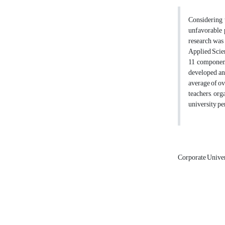
Considering t
unfavorable p
research was 
Applied Scie
11 component
developed and
average of ov
teachers, org
university pe