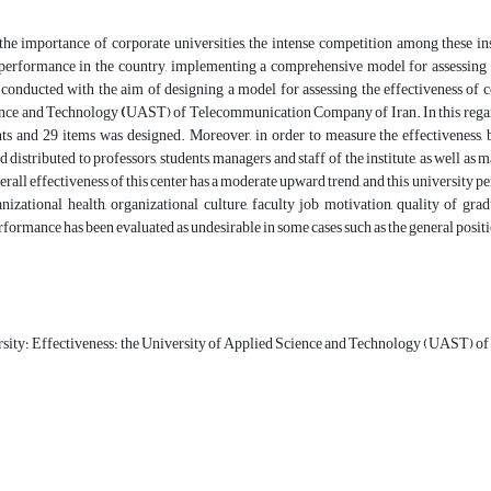
he importance of corporate universities, the intense competition among these inst
erformance in the country, implementing a comprehensive model for assessing the 
conducted with the aim of designing a model for assessing the effectiveness of c
nce and Technology
(
UAST) of Telecommunication Company of Iran. In this regard,
s and 29 items was designed. Moreover, in order to measure the effectiveness, b
 distributed to professors, students, managers and staff of the institute, as well
erall effectiveness of this center has a moderate upward trend, and this university p
anizational health, organizational culture, faculty job motivation, quality of g
rformance has been evaluated as undesirable in some cases such as the general position
the University of Applied Science and Technology (UAST) of telecommunication Com