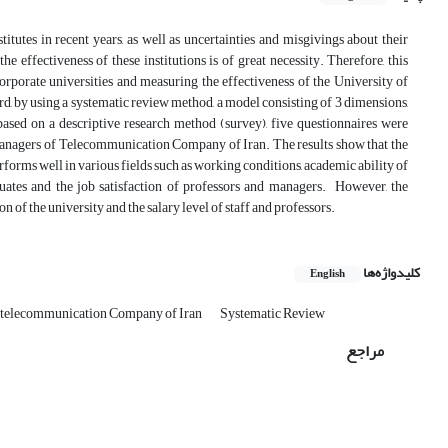
itutes in recent years, as well as uncertainties and misgivings about their
effectiveness of these institutions is of great necessity. Therefore, this
orporate universities and measuring the effectiveness of the University of
 by using a systematic review method, a model consisting of 3 dimensions,
ased on a descriptive research method (survey), five questionnaires were
 as managers of Telecommunication Company of Iran. The results show that the
erforms well in various fields such as working conditions, academic ability of
raduates and the job satisfaction of professors and managers. However, the
 of the university and the salary level of staff and professors.
کلیدواژه‌ها
English
Systematic Review
Corporate University؛ Effectiveness؛ pany of Iran
مراجع