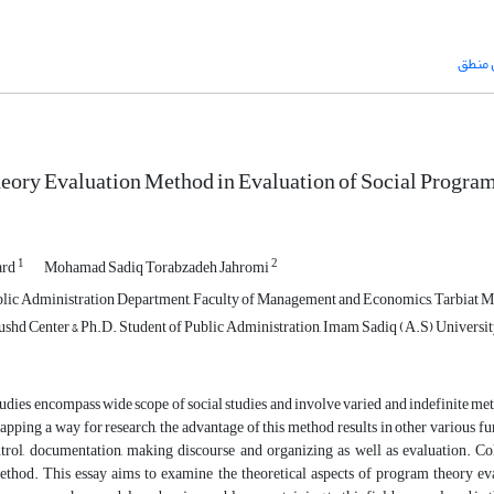
منطق
ory Evaluation Method in Evaluation of Social Progra
1
2
ard
Mohamad Sadiq Torabzadeh Jahromi
blic Administration Department, Faculty of Management and Economics, Tarbiat Mo
ushd Center & Ph.D. Student of Public Administration, Imam Sadiq (A.S) University
udies encompass wide scope of social studies and involve varied and indefinite me
apping a way for research, the advantage of this method results in other various f
ntrol, documentation, making discourse and organizing as well as evaluation. C
thod. This essay aims to examine the theoretical aspects of program theory evalu