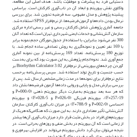
دستیابی فرد به پیشرفت و موفقیّت باشد. هدف اصلی این مطالعه،
واکاوی نقش بیوریتم و ابعاد آن در تاب‌آوری کارکنان است. براساس
پیشینه پژوهش و مدل مفهومی، سه فرضیه تدوین شد. برای بررسی
نرمال بودن داده‌ها و آزمون فرضیه‌ها، از نرم‌افزار SPSS استفاده شد.
جامعه آماری پژوهش شامل کارکنان رسمی و غیر رسمی اداره مرکزی
سازمان آتش‌نشانی و خدمات ایمنی شهرداری تهران است‌ که تعداد آنان
300 نفر می‌شود بنابراین، با استفاده از جدول مورگان حجم نمونه برابر
با 169 نفر تعیین و نمونه‌گیری به روش تصادفی ساده انجام شد. با
توزیع 180 پرسش‌نامه، تعداد 169 پرسش‌نامه از بین نمونه آماری
جمع‌آوری شد. نحوه انجام پژوهش به این صورت بود که برای‌ به‌دست
آوردن چرخه‌های بیوریتمی از نرم‌افزار Biorhythm Calculator 3.02 بر
حسب جنسیت و تاریخ تولد استفاده شد. سپس پرسش‌نامه برحسب
نتایج نرم‌افزار برای نمونه‌ها در مدت زمانی مشخص ارسال شد. پس از
بررسی برازش مدل و پایایی و روایی داده‌ها آزمون فرضیه‌ها نشان داد
که هر سه بعد بیوریتم به‌عبارت دیگر بیوریتم ذهنی (000/0=P و
257/19=F)، بیوریتم فیزیکی (026/0=P و 028/5=F) و بیوریتم
احساسی (002/0=P و 788/9=F) در میزان تاب‌آوری کارکنان سازمان
آتش‌نشانی تأثیر معناداری دارند. به این صورت که هنگامی‌که هر‌یک از
بیوریتم‌های افراد در بخش مثبت قرار دارد میزان تاب‌آوری آن‌ها بیشتر
از زمانی است که آن بیوریتم در بخش منفی و روزهای بحرانی است‌. در
نتیجه می‌توان بیان کرد دانش بیوریتم می‌تواند در افزایش بهره‌وری و
بازده شخصی و تاب‌آوری فردی به‌کار گرفته شود.