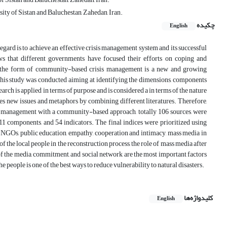
ty of Sistan and Baluchestan, Zahedan, Iran.
چکیده
English
egard is to achieve an effective crisis management system and its successful
ws that different governments have focused their efforts on coping and
s in the form of community-based crisis management is a new and growing
this study was conducted aiming at identifying the dimensions, components
h is applied in terms of purpose and is considered a in terms of the nature
res new issues and metaphors by combining different literatures. Therefore,
isis management with a community-based approach, totally 106 sources, were
1 components, and 54 indicators. The final indices were prioritized using
f NGOs, public education, empathy, cooperation and intimacy, mass media in
f the local people in the reconstruction process, the role of mass media after
 of the media, commitment, and social network are the most important factors
 people is one of the best ways to reduce vulnerability to natural disasters.
کلیدواژه‌ها
English