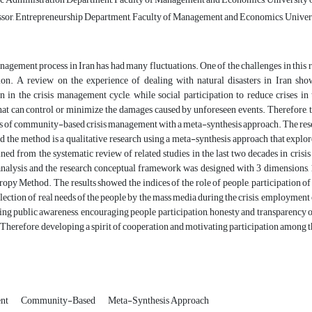
ssor, Entrepreneurship Department, Faculty of Management and Economics, Universi
nagement process in Iran has had many fluctuations. One of the challenges in this r
on. A review on the experience of dealing with natural disasters in Iran sho
on in the crisis management cycle, while social participation to reduce crise
hat can control or minimize the damages caused by unforeseen events. Therefore, 
s of community-based crisis management with a meta-synthesis approach. The researc
nd the method is a qualitative research using a meta-synthesis approach that explo
ined from the systematic review of related studies in the last two decades in cr
analysis and the research conceptual framework was designed with 3 dimensions, 1
py Method. The results showed the indices of the role of people, participation o
flection of real needs of the people by the mass media during the crisis, employment o
aising public awareness, encouraging people participation, honesty and transparency
 Therefore, developing a spirit of cooperation and motivating participation among the
ent
Community-Based
Meta-Synthesis Approach