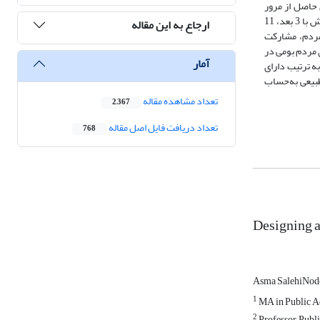
 حاصل از مرور
نظام‌مند مطالعات و پژوهش‌های مرتبط دو دهه اخیر (106 منبع)، در حوزه مدیریت بحران با رویکرد اجتماع‌محوری برای‌ تحلیل انتخاب شدند و چارچوب مفهومی پژوهش با 3 بعد، 11
ارجاع به این مقاله
 مردم، مشارکت
 مردم بومی در
آمار
ه ترتیب دارای
طبیعی به‌حساب
تعداد مشاهده مقاله
2,367
تعداد دریافت فایل اصل مقاله
768
Designing 
Asma SalehiNod
1
MA in Public Ad
2
Professor, Publ