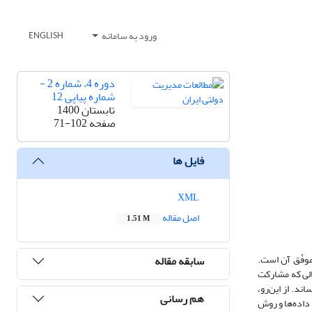
ورود به سامانه
ENGLISH
دوره 4، شماره 2 -
شماره پیاپی 12
تابستان 1400
صفحه
71-102
فایل ها
XML
اصل مقاله
1.51 M
وفّق آن است‌.
سابقه مقاله
الی که مشارکت
د. از این‌رو،
هم رسانی
داده‌ها و روش