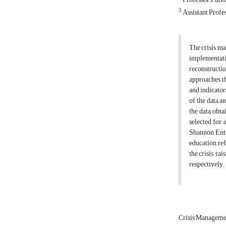
3
Assistant Profe
The crisis ma
implementati
reconstructi
approaches t
and indicator
of the data a
the data obta
selected for 
Shannon Entro
education, re
the crisis, r
respectively.
Crisis Managem