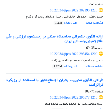
صفحه
1-33
10.22034/jipas.2022.302190.1226
حسان خضر، احمدعلی خائف الهی، جلیل دلخواه، پرویز آزاد فلاح
مشاهده مقاله
اصل مقاله
1.2 M
ارائه الگوی حکمرانی مجاهدانه مبتنی بر زیست‌بوم ارزشی و ملّی
نظام جمهوری اسلامی ایران
صفحه
35-69
10.22034/jipas.2022.295454.1200
مهدی عبدالحمید، محمد عبدالحسین زاده
مشاهده مقاله
اصل مقاله
1.62 M
طراحی الگوی مدیریت بحران اجتماع‌محور با استفاده از رویکرد
فراترکیب
صفحه
71-102
10.22034/jipas.2022.296577.1210
اسما صالحی نودز، نورمحمد یعقوبی، عالمه کیخا