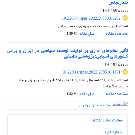
بندرعباس
صفحه
159-189
10.22034/jipas.2022.295680.1202
اسماء بلوچی، محمدرضا بهبودی، محسن ترابی
مشاهده مقاله
اصل مقاله
1.39 M
تأثیر نظام‌های اداری بر فرایند توسعه سیاسی در ایران و برخی
کشورهای آسیایی: پژوهشی تطبیقی
صفحه
191-219
10.22034/jipas.2022.278510.1171
اسماعیل خلفازاده استمال، غلامرضا معمارزاده طهران، نادر بهلولی زیناب،
یوسف بیگ زاده
مشاهده مقاله
اصل مقاله
1.52 M
مقالات آماده انتشار
شماره جاری