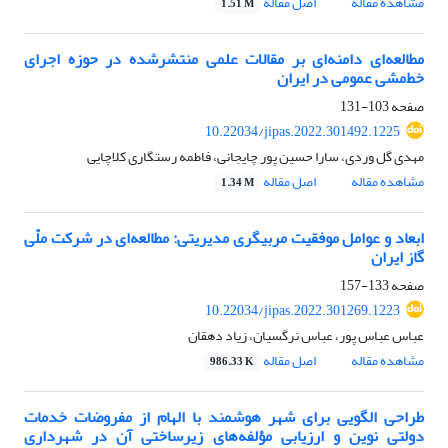
مشاهده مقاله
اصل مقاله
1.51 M
مطالعه‌ای دامنه‌ای بر مقالات علمی منتشرشده در حوزه اجرای
خط‌مشی عمومی در ایران
صفحه
103-131
10.22034/jipas.2022.301492.1225
مهدی گل وردی، سارا حسین پور چایجانی، فاطمه رستگاری کلاچایی
مشاهده مقاله
اصل مقاله
1.34 M
ابعاد و عوامل موفقیت مربیگری مدیریتی: مطالعه‌ای در شرکت ملّی
گاز ایران
صفحه
133-157
10.22034/jipas.2022.301269.1223
عباس عباس پور، عباس نرگسیان، زیاد دهقان
مشاهده مقاله
اصل مقاله
986.33 K
طراحی الگویی برای شهر هوشمند با الهام از مفروضات خدمات
دولتی نوین و ارزیابی مؤلفه‌های زیرساختی آن در شهرداری