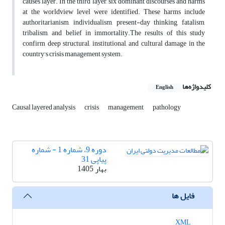
causes layer. In the third layer, six dominant discourses and harms
at the worldview level were identified. These harms include
authoritarianism, individualism, present-day thinking, fatalism,
tribalism, and belief in immortality.The results of this study
confirm deep structural, institutional, and cultural damage in the
country's crisis management system.
کلیدواژه‌ها
English
Causal layered analysis
crisis
management
pathology
دوره 9، شماره 1 - شماره
پیاپی 31
بهار 1405
فایل ها
XML