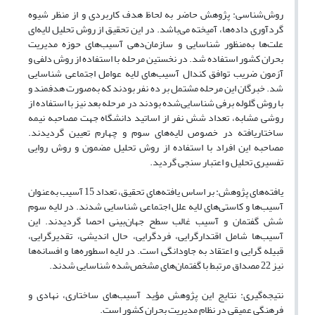
روش‌شناسی: پژوهش حاضر به لحاظ هدف کاربردی و از منظر شیوه
گردآوری داده‌ها، آمیخته می‌باشد. در این تحقیق از روش تحلیل لایه‌ای
علت‌ها به‌منظور شناسایی و سازمان‌دهی آسیب‌های حوزه مدیریت
بحران کشور استفاده شد. در نخستین مرحله با استفاده از روش دلفی و
آزمون ضریب توافق کندال آسیب‌های لایه عوامل اجتماعی شناسایی
شد. خبرگان این مرحله مشتمل بر ده نفر بودند که به‌صورت هدفمند و
با روش گلوله برفی شناسایی‌شده بودند در مرحله بعد نیز با استفاده از
روشی مشابه، تعداد شش نفر از اساتید دانشگاه جهت مصاحبه نیمه
ساختاریافته در خصوص لایه‌های سوم و چهارم تعیین گردیدند.
مصاحبه این افراد با استفاده از روش تحلیل مضمون و روش روایی
تفسیری تحلیل و اعتبار سنجی گردید.
یافته‌های پژوهش: بر اساس یافته‌های تحقیق، تعداد 15 آسیب به‌عنوان
آسیب‌ها و کاستی‌های لایه علل اجتماعی شناسایی شدند. در لایه سوم
شش گفتمان و آسیب غالب سطح جهان‌بینی احصا گردیدند. این
آسیب‌ها شامل اقتدارگرایی، فردگرایی، حال اندیشی، تقدیرگرایی،
قبیله گرایی و اعتقاد به جاودانگی است. در لایه اسطوره‌ها و افسانه‌ها
نیز 22 مصداق مرتبط با گفتمان‌های مشخص‌شده شناسایی شدند.
نتیجه‌گیری: نتایج این پژوهش مؤید آسیب‌های ساختاری، نهادی و
فرهنگی عمیقی در نظام مدیریت بحران کشور است.