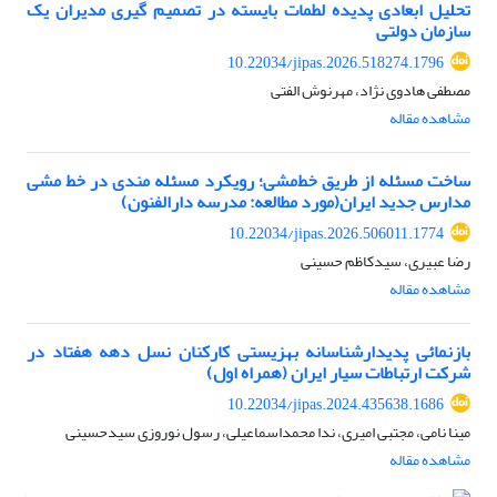
تحلیل ابعادی پدیده لطمات بایسته در تصمیم گیری مدیران یک
سازمان دولتی
10.22034/jipas.2026.518274.1796
مصطفی هادوی نژاد، مهرنوش الفتی
مشاهده مقاله
ساخت مسئله از طریق خط‌مشی؛ رویکرد مسئله مندی در خط مشی
مدارس جدید ایران(مورد مطالعه: مدرسه دارالفنون)
10.22034/jipas.2026.506011.1774
رضا عبیری، سیدکاظم حسینی
مشاهده مقاله
بازنمائی پدیدارشناسانه بهزیستی کارکنان نسل دهه هفتاد در
شرکت ارتباطات سیار ایران (همراه اول)
10.22034/jipas.2024.435638.1686
مینا نامی، مجتبی امیری، ندا محمداسماعیلی، رسول نوروزی سیدحسینی
مشاهده مقاله