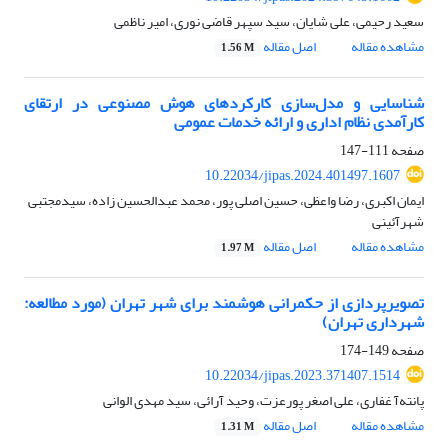
سعید رحیمی، علی شایان، سید سپهر قاضی نوری، امیر ناظمی
مشاهده مقاله
اصل مقاله
1.56 M
شناسایی و مدل‌سازی کارکردهای هوش مصنوعی در ارتقای
کارآمدی نظام اداری و ارائه خدمات عمومی
صفحه
111-147
10.22034/jipas.2024.401497.1607
ایمان اکبری، رضا واعظی، حسین اصلی پور، محمد عبدالحسین زاده، سیدمجتبی
شهرآئینی
مشاهده مقاله
اصل مقاله
1.97 M
تصویرپردازی از حکمرانی هوشمند برای شهر تهران (مورد مطالعه:
شهرداری تهران)
صفحه
149-174
10.22034/jipas.2023.371407.1514
پانته‌آ غفاری، علی اصغر پورعزت، وحید آرائی، سید مهدی الوانی
مشاهده مقاله
اصل مقاله
1.31 M