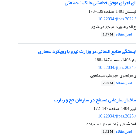
ای اجرای موفق خط‌مشی‏ مالکیت صنعتی
139-178
10.22034/jipas.2022
ج اله رهنورد، مهدی مرتضوی
اصل مقاله
1.47 M
ستگی منابع انسانی در وزارت نیرو با رویکرد معماری
147-188
10.22034/jipas.2024
ی مرتضوی، میرعلی سیدنقوی
اصل مقاله
2.06 M
ختار سازمانی مسطح در سازمان‌ حج و زیارت
147-172
10.22034/jipas.2025
مه شیخی نژاد، مریم ادیب زاده
اصل مقاله
1.42 M