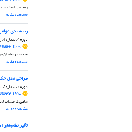
رضا بنی اسد، محم
مشاهده مقاله
رتبه‌بندی عوام
دوره 4، شماره 4، زمستان 1400، صفحه
.295666.1206
صدیقه رضاییان فرد
مشاهده مقاله
طراحی مدل حکمر
دوره 7، شماره 2، تابستان 1403، صفحه
.368996.1504
هادی کرمی، ابوالح
مشاهده مقاله
تأثیر نظام‌های 