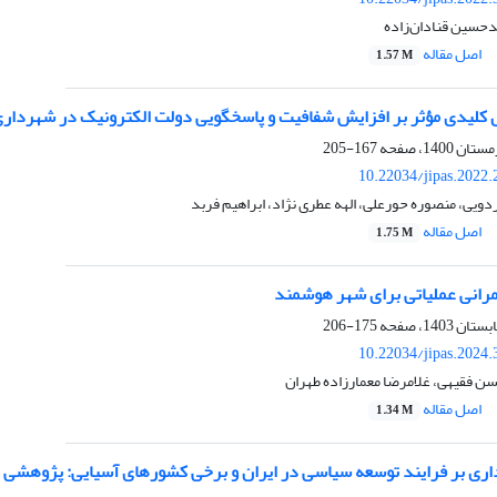
دحسین قنادان‌زاده
اصل مقاله
1.57 M
ل کلیدی مؤثر بر افزایش شفافیت و پاسخگویی دولت الکترونیک در شهرداری
167-205
10.22034/jipas.2022
ویی، منصوره حورعلی، الهه عطری نژاد، ابراهیم فربد
اصل مقاله
1.75 M
انی عملیاتی برای شهر هوشمند
175-206
10.22034/jipas.2024
سن فقیهی، غلامرضا معمارزاده طهران
اصل مقاله
1.34 M
اداری بر فرایند توسعه سیاسی در ایران و برخی کشورهای آسیایی: پژوهشی 