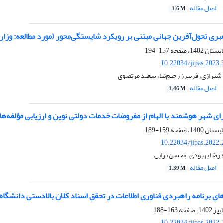
اصل مقاله
1.6 M
ری تحول‌آفرین جهانی مبتنی بر رویکرد شایستگی‌محور (مورد مطالعه: وزارت
157-194
10.22034/jipas.2023
ی شیرازی، فریبرز رحیم‌نیا، سعید مرتضوی
اصل مقاله
1.46 M
ای شهر هوشمند با الهام از مفروضات خدمات دولتی نوین و ارزیابی مؤلفه
159-189
10.22034/jipas.2022
درضا بهبودی، محسن ترابی
اصل مقاله
1.39 M
ای برنامه‌ راهبردی فناوری اطلاعات در تحقق اسناد کلان بالادستی دانشگاه‌ه
163-188
10.22034/jipas.2022