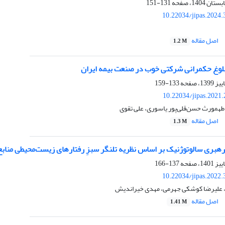
131-151
10.22034/jipas.2024
اصل مقاله
1.2 M
بلوغ حکمرانی شرکتی خوب در صنعت بیمه ایران
133-159
10.22034/jipas.2021
 طهمورث حسن‌قلی‌پور یاسوری، علی تقوی
اصل مقاله
1.3 M
هبری سالوتوژنیک بر اساس نظریه تلنگر سبزِ رفتارهای زیست‌‌‌‌محیطی منابع 
137-166
10.22034/jipas.2022
 علیرضا کوشکی جهرمی، مهدی خیراندیش
اصل مقاله
1.41 M