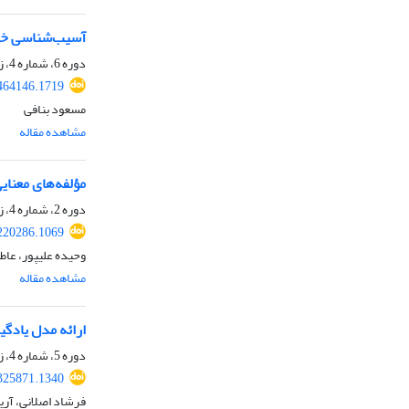
آسیب‌شناسی خط‌
دوره 6، شماره 4، زمستان 1402، صفحه
.464146.1719
مسعود بنافی
مشاهده مقاله
مؤلفه‌های معنای
دوره 2، شماره 4، زمستان 1398، صفحه
.220286.1069
وحیده علیپور، عاطف
مشاهده مقاله
ارائه مدل یادگی
دوره 5، شماره 4، زمستان 1401، صفحه
.325871.1340
فرشاد اصلانی، آری