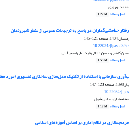
 محمد نوروزی
اصل مقاله
1.22 M
رفتار خط‌مشی‌گذاران در پاسخ به ترجیحات عمومی از منظر شهروندان
121-145
10.22034/jipas.2025
ین کاظمی، حسن دانائی فرد، علی اصغر فانی
اصل مقاله
1.53 M
ب‌آوری سازمانی با استفاده از تکنیک مدل‌سازی ساختاری تفسیری (مورد مطا
123-147
10.22034/jipa
طمه همتیان، عباس شول
اصل مقاله
1.12 M
ردم‌سالاری در نظام اداری بر اساس آموزه‌های اسلامی