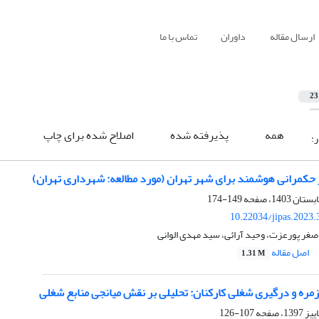
ارسال مقاله
داوران
تماس با ما
23
همه
پذیرفته شده
اصلاح شده برای چاپ
ر:
 حکمرانی هوشمند برای شهر تهران (مورد مطالعه: شهرداری تهران)
149-174
10.22034/jipas.2023
 اصغر پورعزت، وحید آرائی، سید مهدی الوانی
اصل مقاله
1.31 M
مره و درگیری‌ شغلی کارکنان: تحلیلی بر نقش میانجی منابع‌ شغلی
107-126