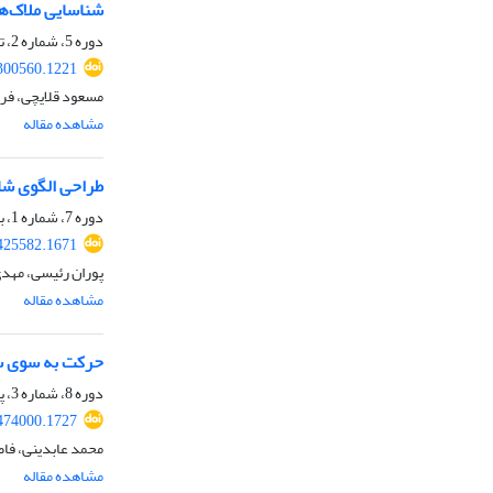
شناسایی ملاک‌ه
دوره 5، شماره 2، تابستان 1401، صفحه
.300560.1221
مسعود قلایچی، فر
مشاهده مقاله
طراحی الگوی شای
دوره 7، شماره 1، بهار 1403، صفحه
.425582.1671
پوران رئیسی، مهد
مشاهده مقاله
حرکت به سوی سا
دوره 8، شماره 3، پاییز 1404، صفحه
.474000.1727
محمد عابدینی، فاط
مشاهده مقاله