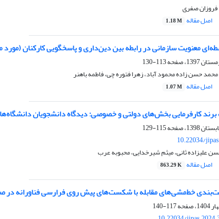
فروزان صفری
اصل مقاله
1.18 M
‌ای معنویت سازمانی در رابطه بین دین‌داری و پاسخگویی کارکنان (مورد مط
113-130
 محمد حسن زاده محمود آباد، زهرا فتوره چی، فاطمه باهنر
اصل مقاله
1.07 M
برند کارفرمایی بخش‌های دولتی و خصوصی: دیدگاه دانشجویان دانشگاه‌ه
115-129
10.22034/jipa
سن علیزاده ثانی، میثم شیرخدایی، محبوبه عرب
اصل مقاله
863.29 K
یت‌بندی خط‌مشی‌های مقابله با شکست‌های پیش روی فرارسی فناورانه در ص
117-140
10.22034/jipas.2024