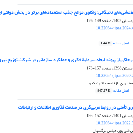
مشی‌های نخبگانی: واکاوی موانع جذب استعدادهای برتر در بخش دولتی ای
149-176
10.22034/jipas.2024
اصل مقاله
1.44 M
ی حاکی از پیوند ابعاد سرمایۀ فکری و عملکرد سازمانی در شرکت توزیع نیر
157-173
10.22034/jipas.2020
ه مهری بازقلعه، حاتم نیکخو
اصل مقاله
847.27 K
ری تأملی در روابط مربی‌گری در صنعت فنّاوری اطلاعات و ارتباطات
157-193
10.22034/jipas.2022
ن قلی پور، عباس نرگسیان