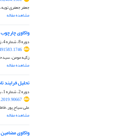
جعفر جعفری تویه،
مشاهده مقاله
واکاوی چارچوب 
دوره 8، شماره 4، زمستان 1404، صفحه
.491583.1746
زکیه مومن، سیدحس
مشاهده مقاله
تحلیل فرایند تا
دوره 2، شماره 1، بهار 1398، صفحه
s.2019.90667
علی سیاح پور، فا
مشاهده مقاله
واکاوی مضامین م